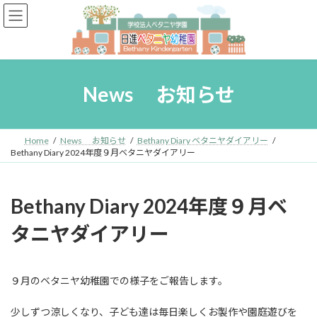
コ
ナ
ン
ビ
テ
ゲ
ン
ー
ツ
シ
へ
ョ
News お知らせ
ス
ン
キ
に
ッ
移
プ
動
Home
News お知らせ
Bethany Diary ベタニヤダイアリー
Bethany Diary 2024年度９月ベタニヤダイアリー
Bethany Diary 2024年度９月ベ
タニヤダイアリー
９月のベタニヤ幼稚園での様子をご報告します。
少しずつ涼しくなり、子ども達は毎日楽しくお製作や園庭遊びを