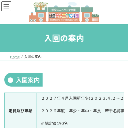
コ
ナ
ン
ビ
テ
ゲ
ン
ー
ツ
シ
へ
ョ
入園の案内
ス
ン
キ
に
ッ
移
プ
動
Home
入園の案内
入園案内
２０２７年４月入園新年少(２０２３.４.２～２０２
定員及び
年齢
２０２６年度 年少・年中・年長 若干名募集
※総定員190名