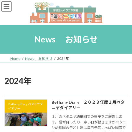
コ
ナ
ン
ビ
テ
ゲ
ン
ー
ツ
シ
へ
ョ
News お知らせ
ス
ン
キ
に
ッ
移
プ
動
Home
News お知らせ
2024年
2024年
Bethany Diary ２０２３年度１月ベタ
Bethany Diary ベタニヤダ
ニヤダイアリー
イアリー
１月のベタニヤ幼稚園での様子をご報告しま
す。 雪が降ったり、寒い日が続きますがベタニ
ヤ幼稚園の子ども達は毎日元気いっぱい園庭で