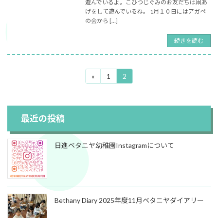
遊んでいるよ。こひつじぐみのお友だちは凧あ
げをして遊んでいるね。 1月１０日にはアガペ
の会から […]
続きを読む
«
1
2
固
固
投
定
定
ペ
ペ
稿
ー
ー
の
ジ
ジ
最近の投稿
ペ
ー
日進ベタニヤ幼稚園Instagramについて
ジ
送
り
Bethany Diary 2025年度11月ベタニヤダイアリー